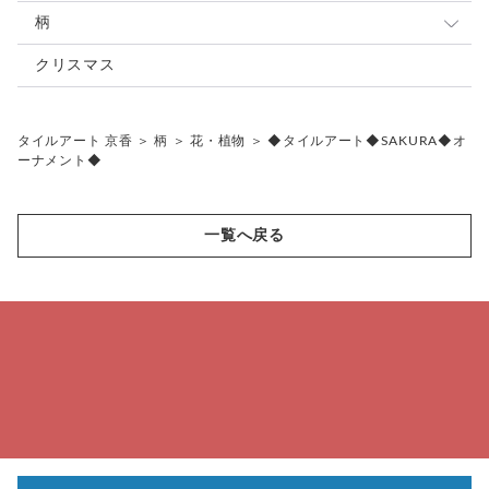
500～2,000円
柄
2,001円～5,000円
アラベスク模様
クリスマス
5,001円～10,000円
フラメンコ
タイルアート 京香
＞
柄
＞
花・植物
＞
◆タイルアート◆SAKURA◆オ
10,001円以上
動物
ーナメント◆
和柄（和風）
犬
果物・野菜・ケーキ
猫
一覧へ戻る
花・植物
くま
その他の動物