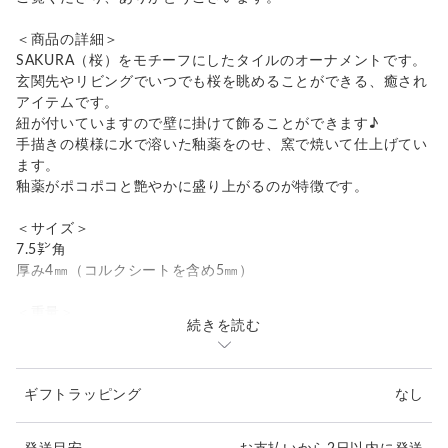
＜商品の詳細＞
SAKURA（桜）をモチーフにしたタイルのオーナメントです。
玄関先やリビングでいつでも桜を眺めることができる、癒され
アイテムです。
紐が付いていますので壁に掛けて飾ることができます♪
手描きの模様に水で溶いた釉薬をのせ、窯で焼いて仕上げてい
ます。
釉薬がポコポコと艶やかに盛り上がるのが特徴です。
＜サイズ＞
7.5㌢角
厚み4㎜（コルクシートを含め5㎜）
＜重量＞
続きを読む
53g
＜その他＞
ギフトラッピング
なし
・裏面にコルクシートが取り付いています。
・スペイン釉薬使用。