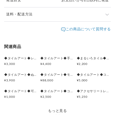
発送目安
お支払いから2日以内に発送
＜購入前にご確認をお願いします＞
◆貫入釉を使用している作品がございますが、それによる貫入
は不良品ではございませんのでご了承ください。
送料・配送方法
＜注意事項＞
発送元地域：
埼玉県
海外発送：
不可能
この商品について質問する
・食器としてご使用、電子レンジのご利用はお控えください。
・ご使用のブラウザや通信環境により、実物と写真の色味が若
配送方法
追跡／補償
送料
追加送料
干異なる場合がございます。
・ご不明点がございましたら、購入前にご質問ください。
レターパックライト
○
／
✕
¥430
¥0
関連商品
・出店イベント参加時に商品が売り切れることがございます。
¥30,000以上のご注文で送料無料
気になる方はお早めにご購入ください。
◆タイルアート◆レリーフ タイル◆ルミナスローズ◆
◆タイルアート◆手鏡◆ミラー◆円形◆
◆まるいろタイル◆コースター◆タイルアート◆
¥3,300
¥4,400
¥2,200
#スペインタイル
◆タイルアート◆ぬくぬくサンタの温もり計◆クリスマス◆
◆タイルアート◆モザイク風 ローズ タイル◆16枚1組◆
◆タイルアート◆コースター◆バラに恋する蝶◆
¥3,900
¥88,000
¥5,000
◆タイルアート◆可愛いバラ◆マグネットタイル◆5㌢◆
◆タイルアート◆コースター◆アラベスク模様 G◆黄色◆青色◆
◆アクセサリートレイ付◆キーフック◆チューリップ②◆タイルアート◆
¥1,000
¥2,500
¥5,250
もっと見る